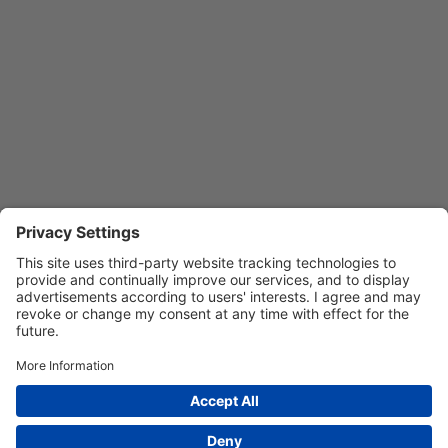
Unternehmen
Give Away Shop
Über uns
Leistungen
Referenzen
Kontakt
Impressum
Datenschutz
Folge uns
© All rights reserved by Gerhard Niebauer GmbH
Made with
by Anton König