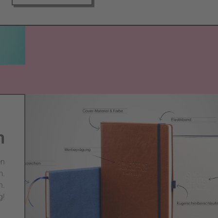
n
en
m.
n.
g!