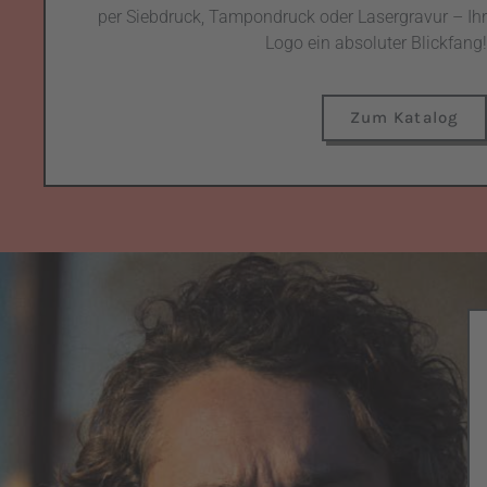
per Siebdruck, Tampondruck oder Lasergravur – Ihr
Logo ein absoluter Blickfang!
Zum Katalog