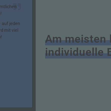
ämtlichen
!
– auf jeden
 mit viel
Am meisten l
!
individuelle