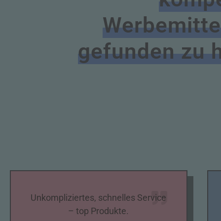
Werbemitte
gefunden zu 
Unkompliziertes, schnelles Service
– top Produkte.