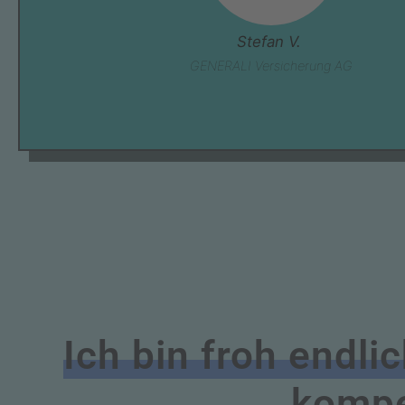
Stefan V.
GENERALI Versicherung AG
Ich bin froh endli
kompe